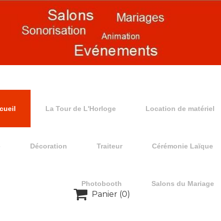
cueil
La Tour de L'Horloge
Location de matériel
e
Décoration
Traiteur
Cérémonie Laïque
Photobooth
Salons du Mariage

Panier
(0)