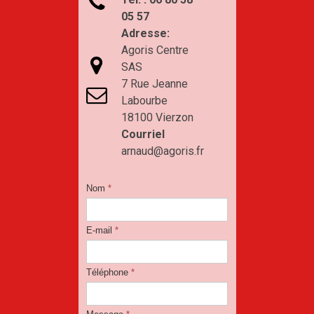

05 57
Adresse:
Agoris Centre

SAS
7 Rue Jeanne

Labourbe
18100 Vierzon
Courriel
arnaud@agoris.fr
Nom
*
E-mail
*
Téléphone
*